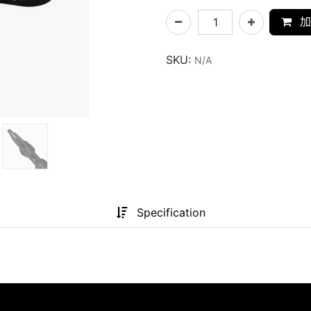
加
SKU:
N/A
Specification