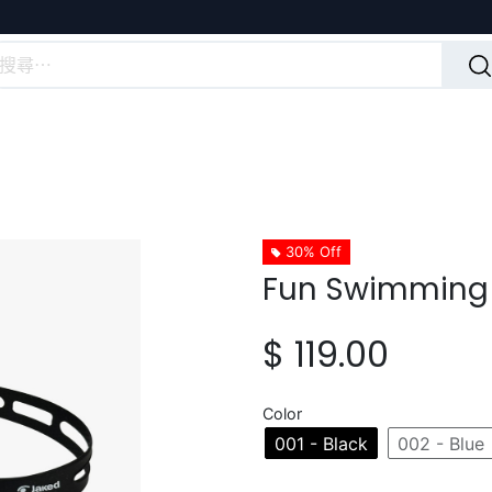
30% Off
Fun Swimming
$
119.00
Color
001 - Black
002 - Blue